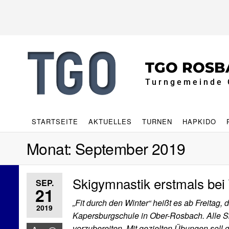
Zum
Inhalt
springen
TGO ROSB
Turngemeinde 
STARTSEITE
AKTUELLES
TURNEN
HAPKIDO
Monat:
September 2019
Skigymnastik erstmals be
SEP.
21
„Fit durch den Winter“ heißt es ab Freitag,
2019
Kapersburgschule in Ober-Rosbach. Alle Sk
vorzubereiten. Mit gezielten Übungen soll d