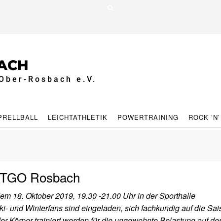
ACH
Ober-Rosbach e.V.
PRELLBALL
LEICHTATHLETIK
POWERTRAINING
ROCK ’N’
i TGO Rosbach
 dem 18. Oktober 2019, 19.30 -21.00 Uhr in der Sporthalle
i- und Winterfans sind eingeladen, sich fachkundig auf die Sa
er Körper trainiert werden für die ungewohnte Belastung auf der