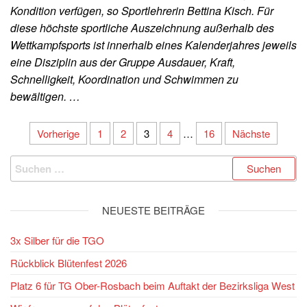
Kondition verfügen, so Sportlehrerin Bettina Kisch. Für
diese höchste sportliche Auszeichnung außerhalb des
Wettkampfsports ist innerhalb eines Kalenderjahres jeweils
eine Disziplin aus der Gruppe Ausdauer, Kraft,
Schnelligkeit, Koordination und Schwimmen zu
bewältigen. …
Seitennummerierung
Vorherige
1
2
3
4
…
16
Nächste
der
Suchen
Beiträge
nach:
NEUESTE BEITRÄGE
3x Silber für die TGO
Rückblick Blütenfest 2026
Platz 6 für TG Ober-Rosbach beim Auftakt der Bezirksliga West