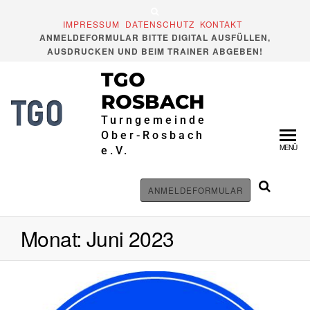
Zum
Inhalt
IMPRESSUM
DATENSCHUTZ
KONTAKT
ANMELDEFORMULAR BITTE DIGITAL AUSFÜLLEN,
springen
AUSDRUCKEN UND BEIM TRAINER ABGEBEN!
TGO
ROSBACH
Turngemeinde
Ober-Rosbach
MENÜ
e.V.
ANMELDEFORMULAR
Monat:
Juni 2023