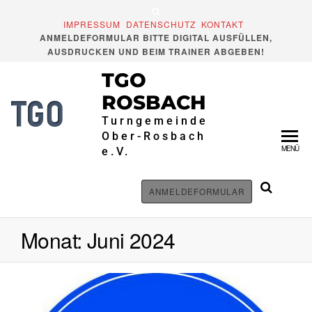
Zum
Inhalt
IMPRESSUM
DATENSCHUTZ
KONTAKT
ANMELDEFORMULAR BITTE DIGITAL AUSFÜLLEN,
springen
AUSDRUCKEN UND BEIM TRAINER ABGEBEN!
TGO
ROSBACH
Turngemeinde
Ober-Rosbach
MENÜ
e.V.
ANMELDEFORMULAR
Monat:
Juni 2024