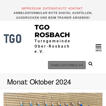
Zum
Inhalt
IMPRESSUM
DATENSCHUTZ
KONTAKT
ANMELDEFORMULAR BITTE DIGITAL AUSFÜLLEN,
springen
AUSDRUCKEN UND BEIM TRAINER ABGEBEN!
TGO
ROSBACH
Turngemeinde
Ober-Rosbach
MENÜ
e.V.
ANMELDEFORMULAR
Monat:
Oktober 2024